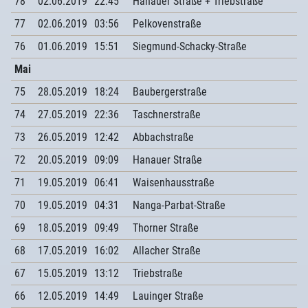
78
02.06.2019
22:45
Hanauer Straße + Triebstraße
77
02.06.2019
03:56
Pelkovenstraße
76
01.06.2019
15:51
Siegmund-Schacky-Straße
Mai
75
28.05.2019
18:24
Baubergerstraße
74
27.05.2019
22:36
Taschnerstraße
73
26.05.2019
12:42
Abbachstraße
72
20.05.2019
09:09
Hanauer Straße
71
19.05.2019
06:41
Waisenhausstraße
70
19.05.2019
04:31
Nanga-Parbat-Straße
69
18.05.2019
09:49
Thorner Straße
68
17.05.2019
16:02
Allacher Straße
67
15.05.2019
13:12
Triebstraße
66
12.05.2019
14:49
Lauinger Straße