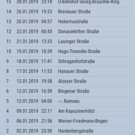
15
28.01.2019
23:18
U-Bahnhof Georg-Brauchle-Ring
14
26.01.2019
19:23
Breslauer Straße
13
26.01.2019
04:57
Hubertusstraße
12
22.01.2019
00:45
Donauwörther Straße
11
21.01.2019
13:33
Lauinger Straße
10
19.01.2019
10:39
Hugo-Troendle-Straße
9
18.01.2019
11:41
Schragenhofstraße
8
17.01.2019
11:53
Hanauer Straße
7
12.01.2019
19:58
Alzeyer Straße
6
12.01.2019
16:59
Bingener Straße
5
12.01.2019
04:00
---, Ramsau
4
09.01.2019
22:11
Am Kapuzinerhölzl
3
06.01.2019
21:56
Werner-Friedmann-Bogen
2
02.01.2019
23:50
Hardenbergstraße