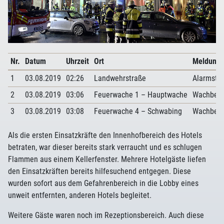
Nr.
Datum
Uhrzeit
Ort
Meldung
1
03.08.2019
02:26
Landwehrstraße
Alarmstu
2
03.08.2019
03:06
Feuerwache 1 – Hauptwache
Wachbese
3
03.08.2019
03:08
Feuerwache 4 – Schwabing
Wachbese
Als die ersten Einsatzkräfte den Innenhofbereich des Hotels
betraten, war dieser bereits stark verraucht und es schlugen
Flammen aus einem Kellerfenster. Mehrere Hotelgäste liefen
den Einsatzkräften bereits hilfesuchend entgegen. Diese
wurden sofort aus dem Gefahrenbereich in die Lobby eines
unweit entfernten, anderen Hotels begleitet.
Weitere Gäste waren noch im Rezeptionsbereich. Auch diese