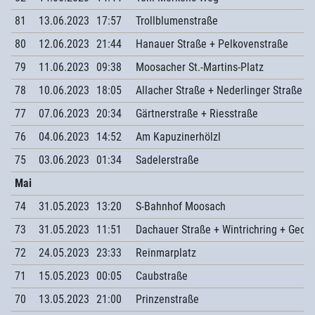
81
13.06.2023
17:57
Trollblumenstraße
80
12.06.2023
21:44
Hanauer Straße + Pelkovenstraße
79
11.06.2023
09:38
Moosacher St.-Martins-Platz
78
10.06.2023
18:05
Allacher Straße + Nederlinger Straße + 
77
07.06.2023
20:34
Gärtnerstraße + Riesstraße
76
04.06.2023
14:52
Am Kapuzinerhölzl
75
03.06.2023
01:34
Sadelerstraße
Mai
74
31.05.2023
13:20
S-Bahnhof Moosach
73
31.05.2023
11:51
Dachauer Straße + Wintrichring + Georg
72
24.05.2023
23:33
Reinmarplatz
71
15.05.2023
00:05
Caubstraße
70
13.05.2023
21:00
Prinzenstraße