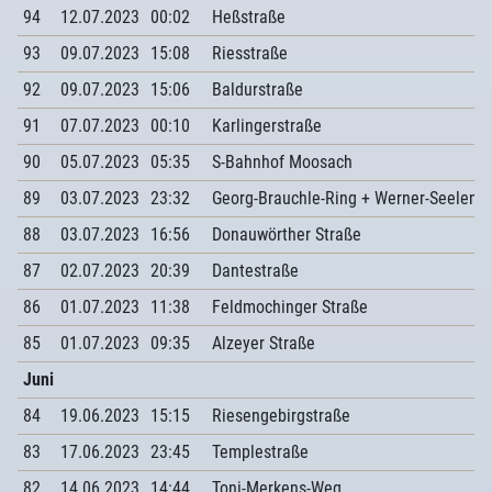
94
12.07.2023
00:02
Heßstraße
93
09.07.2023
15:08
Riesstraße
92
09.07.2023
15:06
Baldurstraße
91
07.07.2023
00:10
Karlingerstraße
90
05.07.2023
05:35
S-Bahnhof Moosach
89
03.07.2023
23:32
Georg-Brauchle-Ring + Werner-Seelenb
88
03.07.2023
16:56
Donauwörther Straße
87
02.07.2023
20:39
Dantestraße
86
01.07.2023
11:38
Feldmochinger Straße
85
01.07.2023
09:35
Alzeyer Straße
Juni
84
19.06.2023
15:15
Riesengebirgstraße
83
17.06.2023
23:45
Templestraße
82
14.06.2023
14:44
Toni-Merkens-Weg